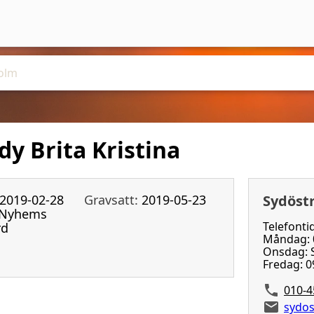
y Brita Kristina
2019-02-28
Gravsatt:
2019-05-23
Sydöst
Nyhems
Telefonti
rd
Måndag: 0
Onsdag: S
Fredag: 0
010-4
sydos