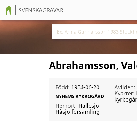
SVENSKAGRAVAR
Abrahamsson, Vald
Född:
1934-06-20
Avliden:
Kvarter:
NYHEMS KYRKOGÅRD
kyrkogå
Hemort:
Hällesjö-
Håsjö församling