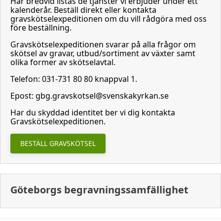
Här bredvid listas de tjänster vi erbjuder under ett
kalenderår. Beställ direkt eller kontakta
gravskötselexpeditionen om du vill rådgöra med oss
före beställning.
Gravskötselexpeditionen svarar på alla frågor om
skötsel av gravar, utbud/sortiment av växter samt
olika former av skötselavtal.
Telefon: 031-731 80 80 knappval 1.
Epost: gbg.gravskotsel@svenskakyrkan.se
Har du skyddad identitet ber vi dig kontakta
Gravskötselexpeditionen.
BESTÄLL GRAVSKÖTSEL
Göteborgs begravningssamfällighet