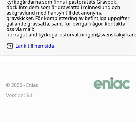
kyrkogårdarna som finns i pastoratets Gravbok,
dock inte dem som är gravsatta i minneslund och
askgravlund med hänsyn till det anonyma
gravskicket. För komplettering av befintliga uppgifter
gällande gravsatta, samt för övriga frågor, kontakta
oss via mail:
norragotland.kyrkogardsforvaltningen@svenskakyrkan
Länk till hemsida
©
2026
-
Eniac
Version: 3.1