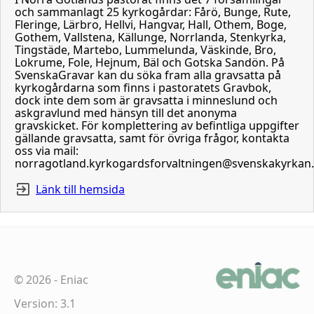
och sammanlagt 25 kyrkogårdar: Fårö, Bunge, Rute,
Fleringe, Lärbro, Hellvi, Hangvar, Hall, Othem, Boge,
Gothem, Vallstena, Källunge, Norrlanda, Stenkyrka,
Tingstäde, Martebo, Lummelunda, Väskinde, Bro,
Lokrume, Fole, Hejnum, Bäl och Gotska Sandön. På
SvenskaGravar kan du söka fram alla gravsatta på
kyrkogårdarna som finns i pastoratets Gravbok,
dock inte dem som är gravsatta i minneslund och
askgravlund med hänsyn till det anonyma
gravskicket. För komplettering av befintliga uppgifter
gällande gravsatta, samt för övriga frågor, kontakta
oss via mail:
norragotland.kyrkogardsforvaltningen@svenskakyrkan
Länk till hemsida
©
2026
-
Eniac
Version: 3.1