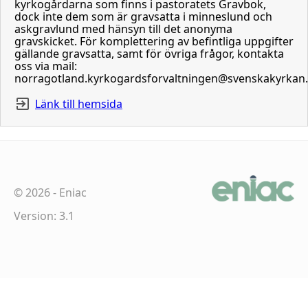
kyrkogårdarna som finns i pastoratets Gravbok,
dock inte dem som är gravsatta i minneslund och
askgravlund med hänsyn till det anonyma
gravskicket. För komplettering av befintliga uppgifter
gällande gravsatta, samt för övriga frågor, kontakta
oss via mail:
norragotland.kyrkogardsforvaltningen@svenskakyrkan
Länk till hemsida
©
2026
-
Eniac
Version: 3.1