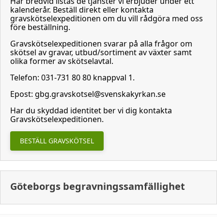
Här bredvid listas de tjänster vi erbjuder under ett
kalenderår. Beställ direkt eller kontakta
gravskötselexpeditionen om du vill rådgöra med oss
före beställning.
Gravskötselexpeditionen svarar på alla frågor om
skötsel av gravar, utbud/sortiment av växter samt
olika former av skötselavtal.
Telefon: 031-731 80 80 knappval 1.
Epost: gbg.gravskotsel@svenskakyrkan.se
Har du skyddad identitet ber vi dig kontakta
Gravskötselexpeditionen.
BESTÄLL GRAVSKÖTSEL
Göteborgs begravningssamfällighet