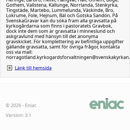
Gothem, Vallstena, Källunge, Norrlanda, Stenkyrka,
Tingstäde, Martebo, Lummelunda, Väskinde, Bro,
Lokrume, Fole, Hejnum, Bäl och Gotska Sandön. På
SvenskaGravar kan du söka fram alla gravsatta på
kyrkogårdarna som finns i pastoratets Gravbok,
dock inte dem som är gravsatta i minneslund och
askgravlund med hänsyn till det anonyma
gravskicket. För komplettering av befintliga uppgifter
gällande gravsatta, samt för övriga frågor, kontakta
oss via mail:
norragotland.kyrkogardsforvaltningen@svenskakyrkan
Länk till hemsida
©
2026
-
Eniac
Version: 3.1