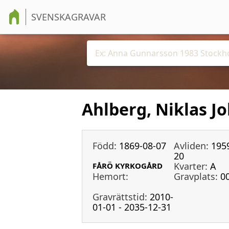
SVENSKAGRAVAR
Ahlberg, Niklas J
Född:
1869-08-07
Avliden:
195
20
Kvarter:
A
FÅRÖ KYRKOGÅRD
Hemort:
Gravplats:
0
Gravrättstid:
2010-
01-01 - 2035-12-31