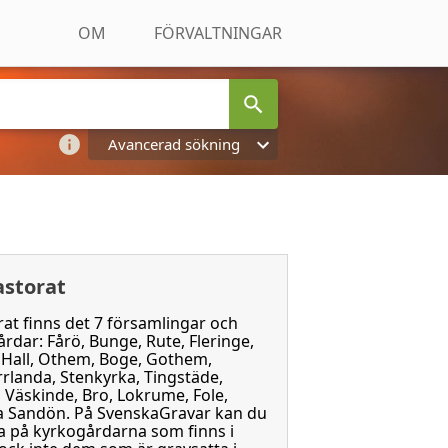
OM
FÖRVALTNINGAR
Avancerad sökning
astorat
at finns det 7 församlingar och
dar: Fårö, Bunge, Rute, Fleringe,
, Hall, Othem, Boge, Gothem,
rrlanda, Stenkyrka, Tingstäde,
Väskinde, Bro, Lokrume, Fole,
a Sandön. På SvenskaGravar kan du
ta på kyrkogårdarna som finns i