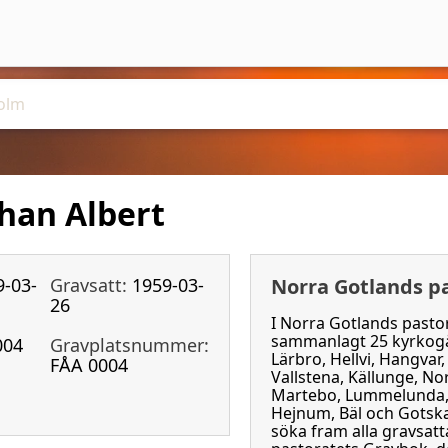
ohan Albert
9-03-
Gravsatt:
1959-03-
Norra Gotlands p
26
I Norra Gotlands pastor
sammanlagt 25 kyrkogår
004
Gravplatsnummer:
Lärbro, Hellvi, Hangvar
FÅA 0004
Vallstena, Källunge, No
Martebo, Lummelunda, 
Hejnum, Bäl och Gotsk
söka fram alla gravsat