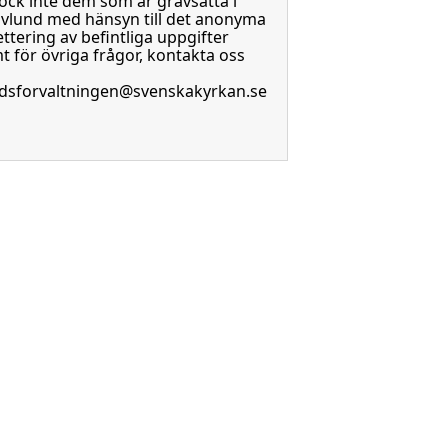
ock inte dem som är gravsatta i
vlund med hänsyn till det anonyma
ttering av befintliga uppgifter
t för övriga frågor, kontakta oss
dsforvaltningen@svenskakyrkan.se