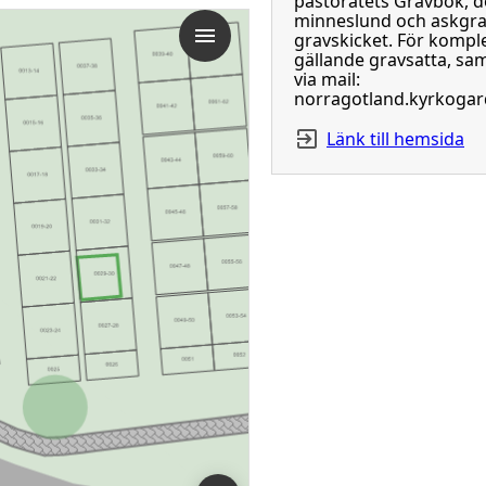
pastoratets Gravbok, d
minneslund och askgra
gravskicket. För komple
gällande gravsatta, sam
via mail:
norragotland.kyrkogar
Länk till hemsida