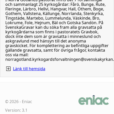
och sammanlagt 25 kyrkogårdar: Fårö, Bunge, Rute,
Fleringe, Lärbro, Hellvi, Hangvar, Hall, Othem, Boge,
Gothem, Vallstena, Källunge, Norrlanda, Stenkyrka,
Tingstäde, Martebo, Lummelunda, Väskinde, Bro,
Lokrume, Fole, Hejnum, Bäl och Gotska Sandön. På
SvenskaGravar kan du söka fram alla gravsatta på
kyrkogårdarna som finns i pastoratets Gravbok,
dock inte dem som är gravsatta i minneslund och
askgravlund med hänsyn till det anonyma
gravskicket. För komplettering av befintliga uppgifter
gällande gravsatta, samt för övriga frågor, kontakta
oss via mail:
norragotland.kyrkogardsforvaltningen@svenskakyrkan
Länk till hemsida
©
2026
-
Eniac
Version: 3.1