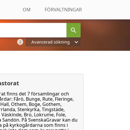
OM
FÖRVALTNINGAR
Avancerad sökning
astorat
at finns det 7 församlingar och
dar: Fårö, Bunge, Rute, Fleringe,
, Hall, Othem, Boge, Gothem,
rrlanda, Stenkyrka, Tingstäde,
Väskinde, Bro, Lokrume, Fole,
a Sandön. På SvenskaGravar kan du
ta på kyrkogårdarna som finns i