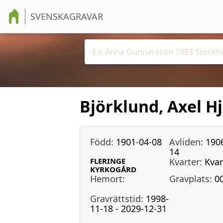
SVENSKAGRAVAR
Björklund, Axel Hj
Född:
1901-04-08
Avliden:
190
14
FLERINGE
Kvarter:
Kvar
KYRKOGÅRD
Hemort:
Gravplats:
0
Gravrättstid:
1998-
11-18 - 2029-12-31