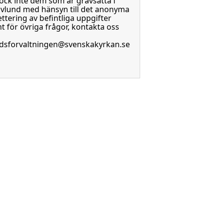
ock inte dem som är gravsatta i
vlund med hänsyn till det anonyma
ttering av befintliga uppgifter
t för övriga frågor, kontakta oss
dsforvaltningen@svenskakyrkan.se