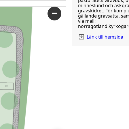
pastoratets Gravbok, d
minneslund och askgra
gravskicket. För komple
gällande gravsatta, sam
via mail:
norragotland.kyrkogar
Länk till hemsida