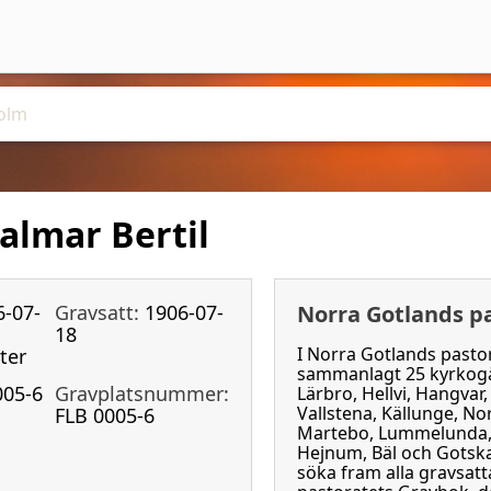
almar Bertil
6-07-
Gravsatt:
1906-07-
Norra Gotlands p
18
I Norra Gotlands pastor
ter
sammanlagt 25 kyrkogår
005-6
Gravplatsnummer:
Lärbro, Hellvi, Hangvar
Vallstena, Källunge, No
FLB 0005-6
Martebo, Lummelunda, 
Hejnum, Bäl och Gotsk
söka fram alla gravsat