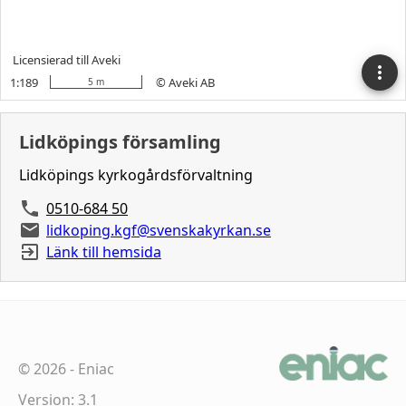
Lidköpings församling
Lidköpings kyrkogårdsförvaltning
0510-684 50
lidkoping.kgf@svenskakyrkan.se
Länk till hemsida
©
2026
-
Eniac
Version: 3.1