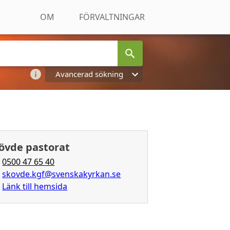
OM
FÖRVALTNINGAR
Avancerad sökning
övde pastorat
0500 47 65 40
skovde.kgf@svenskakyrkan.se
Länk till hemsida