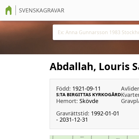
SVENSKAGRAVAR
Abdallah, Louris 
Född:
1921-09-11
Avlide
Kvarter
S:TA BIRGITTAS KYRKOGÅRD
Hemort:
Skövde
Gravpl
Gravrättstid:
1992-01-01
- 2031-12-31