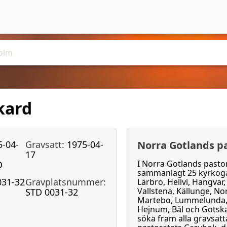
ikard
5-04-
Gravsatt:
1975-04-
Norra Gotlands p
17
I Norra Gotlands pastor
D
sammanlagt 25 kyrkogår
031-32
Gravplatsnummer:
Lärbro, Hellvi, Hangvar
Vallstena, Källunge, No
STD 0031-32
Martebo, Lummelunda, 
Hejnum, Bäl och Gotsk
söka fram alla gravsat