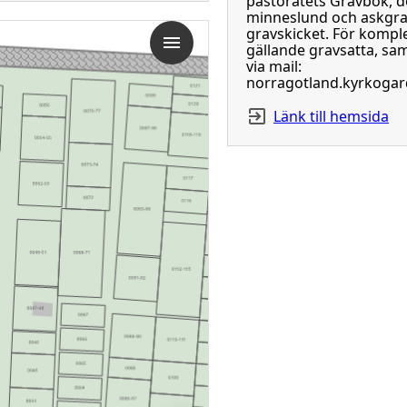
pastoratets Gravbok, d
minneslund och askgra
gravskicket. För komple
gällande gravsatta, sam
via mail:
norragotland.kyrkogar
Länk till hemsida