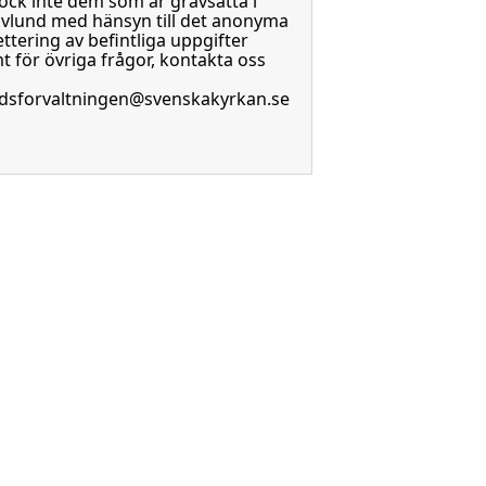
ock inte dem som är gravsatta i
vlund med hänsyn till det anonyma
ttering av befintliga uppgifter
t för övriga frågor, kontakta oss
dsforvaltningen@svenskakyrkan.se