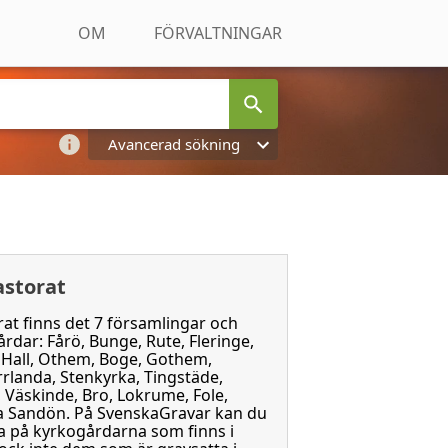
OM
FÖRVALTNINGAR
Avancerad sökning
astorat
at finns det 7 församlingar och
dar: Fårö, Bunge, Rute, Fleringe,
, Hall, Othem, Boge, Gothem,
rrlanda, Stenkyrka, Tingstäde,
Väskinde, Bro, Lokrume, Fole,
a Sandön. På SvenskaGravar kan du
ta på kyrkogårdarna som finns i