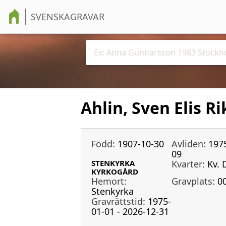
SVENSKAGRAVAR
Ahlin, Sven Elis R
Född:
1907-10-30
Avliden:
197
09
STENKYRKA
Kvarter:
Kv. 
KYRKOGÅRD
Hemort:
Gravplats:
0
Stenkyrka
Gravrättstid:
1975-
01-01 - 2026-12-31