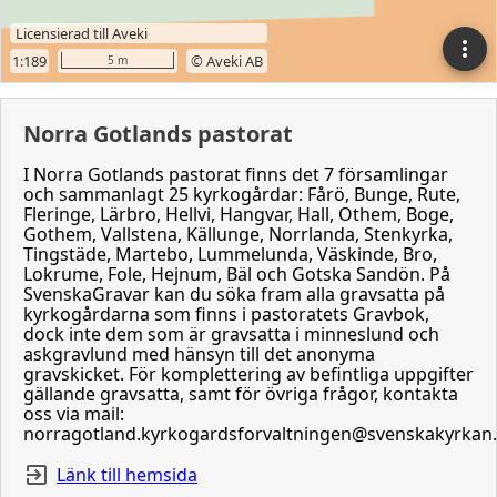
Norra Gotlands pastorat
I Norra Gotlands pastorat finns det 7 församlingar
och sammanlagt 25 kyrkogårdar: Fårö, Bunge, Rute,
Fleringe, Lärbro, Hellvi, Hangvar, Hall, Othem, Boge,
Gothem, Vallstena, Källunge, Norrlanda, Stenkyrka,
Tingstäde, Martebo, Lummelunda, Väskinde, Bro,
Lokrume, Fole, Hejnum, Bäl och Gotska Sandön. På
SvenskaGravar kan du söka fram alla gravsatta på
kyrkogårdarna som finns i pastoratets Gravbok,
dock inte dem som är gravsatta i minneslund och
askgravlund med hänsyn till det anonyma
gravskicket. För komplettering av befintliga uppgifter
gällande gravsatta, samt för övriga frågor, kontakta
oss via mail:
norragotland.kyrkogardsforvaltningen@svenskakyrkan
Länk till hemsida