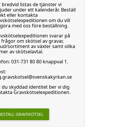
 bredvid listas de tjänster vi
juder under ett kalenderår. Beställ
ekt eller kontakta
vskötselexpeditionen om du vill
göra med oss före beställning.
vskötselexpeditionen svarar på
a frågor om skötsel av gravar,
ud/sortiment av växter samt olika
mer av skötselavtal.
efon: 031-731 80 80 knappval 1.
st:
.gravskotsel@svenskakyrkan.se
 du skyddad identitet ber vi dig
takta Gravskötselexpeditionen.
BESTÄLL GRAVSKÖTSEL