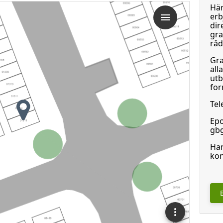
Här
erb
dir
gra
råd
Gra
all
utb
for
Tel
Epo
gbg
Har
kon