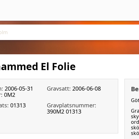
hammed El Folie
n:
2006-05-31
Gravsatt:
2006-06-08
Be
:
0M2
Göt
ats:
01313
Gravplatsnummer:
Gra
390M2 01313
sky
ord
skö
skö