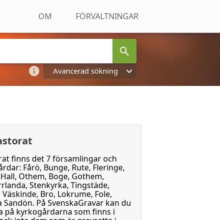
OM
FÖRVALTNINGAR
Avancerad sökning
astorat
at finns det 7 församlingar och
dar: Fårö, Bunge, Rute, Fleringe,
, Hall, Othem, Boge, Gothem,
rrlanda, Stenkyrka, Tingstäde,
Väskinde, Bro, Lokrume, Fole,
a Sandön. På SvenskaGravar kan du
ta på kyrkogårdarna som finns i