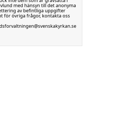
ock inte dem som är gravsatta i
vlund med hänsyn till det anonyma
ttering av befintliga uppgifter
t för övriga frågor, kontakta oss
dsforvaltningen@svenskakyrkan.se