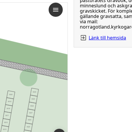
pastoratets Gravbok, d
minneslund och askgra
gravskicket. För komple
gällande gravsatta, sam
via mail:
norragotland.kyrkogar
Länk till hemsida