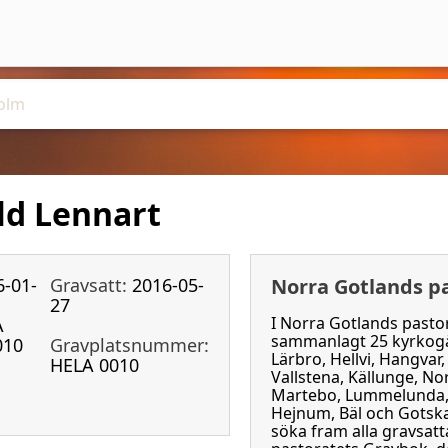
ld Lennart
6-01-
Gravsatt:
2016-05-
Norra Gotlands p
27
I Norra Gotlands pastor
A
sammanlagt 25 kyrkogår
010
Gravplatsnummer:
Lärbro, Hellvi, Hangvar
HELA 0010
Vallstena, Källunge, No
Martebo, Lummelunda, 
Hejnum, Bäl och Gotsk
söka fram alla gravsat