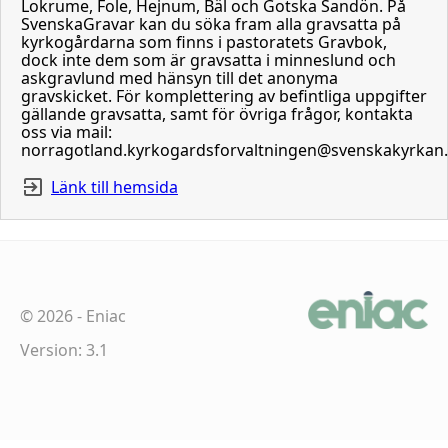
Lokrume, Fole, Hejnum, Bäl och Gotska Sandön. På
SvenskaGravar kan du söka fram alla gravsatta på
kyrkogårdarna som finns i pastoratets Gravbok,
dock inte dem som är gravsatta i minneslund och
askgravlund med hänsyn till det anonyma
gravskicket. För komplettering av befintliga uppgifter
gällande gravsatta, samt för övriga frågor, kontakta
oss via mail:
norragotland.kyrkogardsforvaltningen@svenskakyrkan
Länk till hemsida
©
2026
-
Eniac
Version: 3.1