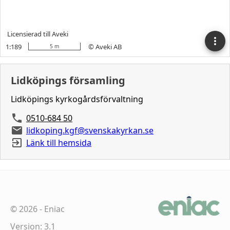
Lidköpings församling
Lidköpings kyrkogårdsförvaltning
0510-684 50
lidkoping.kgf@svenskakyrkan.se
Länk till hemsida
©
2026
-
Eniac
Version: 3.1