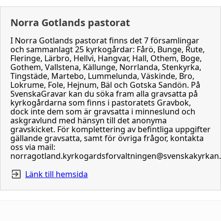
Norra Gotlands pastorat
I Norra Gotlands pastorat finns det 7 församlingar
och sammanlagt 25 kyrkogårdar: Fårö, Bunge, Rute,
Fleringe, Lärbro, Hellvi, Hangvar, Hall, Othem, Boge,
Gothem, Vallstena, Källunge, Norrlanda, Stenkyrka,
Tingstäde, Martebo, Lummelunda, Väskinde, Bro,
Lokrume, Fole, Hejnum, Bäl och Gotska Sandön. På
SvenskaGravar kan du söka fram alla gravsatta på
kyrkogårdarna som finns i pastoratets Gravbok,
dock inte dem som är gravsatta i minneslund och
askgravlund med hänsyn till det anonyma
gravskicket. För komplettering av befintliga uppgifter
gällande gravsatta, samt för övriga frågor, kontakta
oss via mail:
norragotland.kyrkogardsforvaltningen@svenskakyrkan
Länk till hemsida