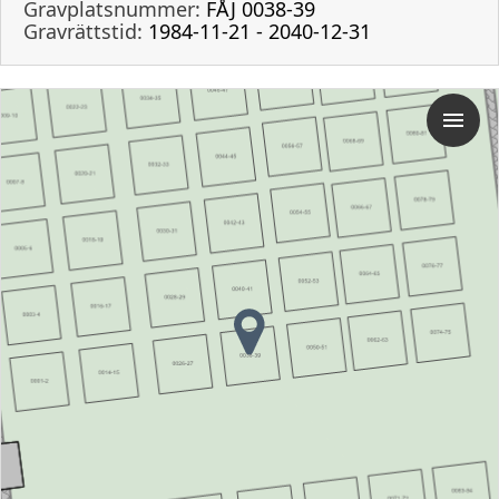
Gravplatsnummer:
FÅJ 0038-39
Gravrättstid:
1984-11-21 - 2040-12-31