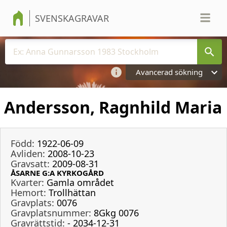
SVENSKAGRAVAR
Avancerad sökning
Andersson, Ragnhild Maria
Född:
1922-06-09
Avliden:
2008-10-23
Gravsatt:
2009-08-31
ÅSARNE G:A KYRKOGÅRD
Kvarter:
Gamla området
Hemort:
Trollhättan
Gravplats:
0076
Gravplatsnummer:
8Gkg 0076
Gravrättstid:
- 2034-12-31