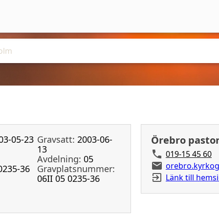
03-05-23
Gravsatt:
2003-06-
Örebro pasto
13
019-15 45 60
Avdelning:
05
orebro.kyrkog
0235-36
Gravplatsnummer:
Länk till hems
06II 05 0235-36