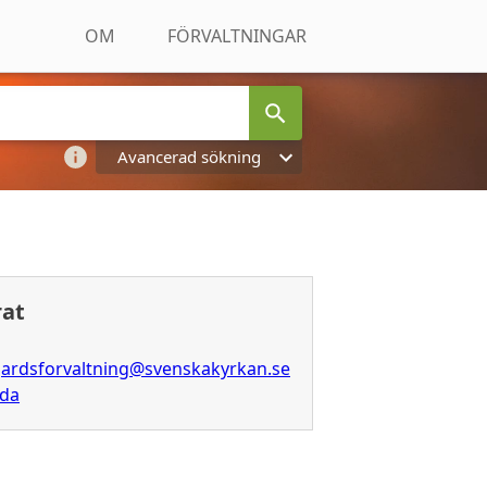
OM
FÖRVALTNINGAR
Avancerad sökning
rat
ardsforvaltning@svenskakyrkan.se
ida