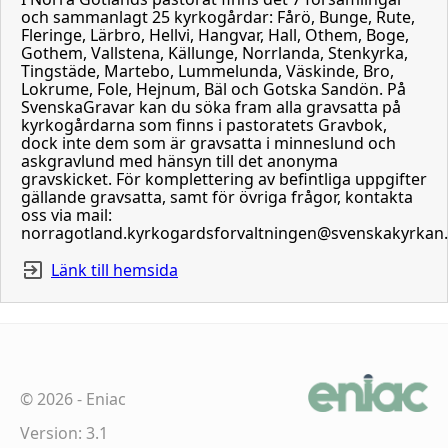
och sammanlagt 25 kyrkogårdar: Fårö, Bunge, Rute,
Fleringe, Lärbro, Hellvi, Hangvar, Hall, Othem, Boge,
Gothem, Vallstena, Källunge, Norrlanda, Stenkyrka,
Tingstäde, Martebo, Lummelunda, Väskinde, Bro,
Lokrume, Fole, Hejnum, Bäl och Gotska Sandön. På
SvenskaGravar kan du söka fram alla gravsatta på
kyrkogårdarna som finns i pastoratets Gravbok,
dock inte dem som är gravsatta i minneslund och
askgravlund med hänsyn till det anonyma
gravskicket. För komplettering av befintliga uppgifter
gällande gravsatta, samt för övriga frågor, kontakta
oss via mail:
norragotland.kyrkogardsforvaltningen@svenskakyrkan
Länk till hemsida
©
2026
-
Eniac
Version: 3.1