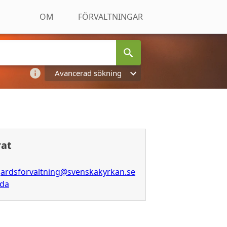
OM
FÖRVALTNINGAR
Avancerad sökning
rat
ardsforvaltning@svenskakyrkan.se
ida