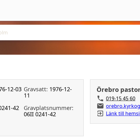
76-12-03
Gravsatt:
1976-12-
Örebro pasto
11
019-15 45 60
orebro.kyrkog
0241-42
Gravplatsnummer:
Länk till hems
06II 0241-42