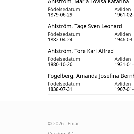
Ahlström, Maria Lovisa Katarina
Födelsedatum
Avliden
1879-06-29
1961-02
Ahlström, Tage Sven Leonard
Födelsedatum
Avliden
1882-04-24
1946-03
Ahlström, Tore Karl Alfred
Födelsedatum
Avliden
1880-10-26
1931-01
Fogelberg, Amanda Josefina Bern
Födelsedatum
Avliden
1838-07-31
1907-01
©
2026
-
Eniac
Version: 3.1