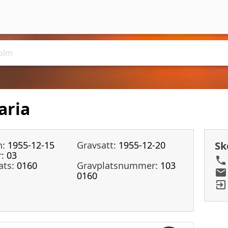
aria
n:
1955-12-15
Gravsatt:
1955-12-20
Sk
:
03
ats:
0160
Gravplatsnummer:
103
0160