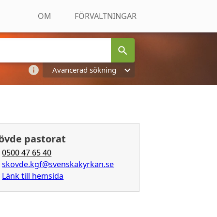
OM
FÖRVALTNINGAR
Avancerad sökning
övde pastorat
0500 47 65 40
skovde.kgf@svenskakyrkan.se
Länk till hemsida