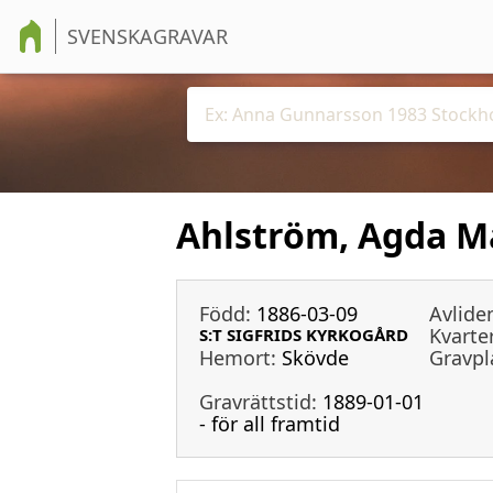
SVENSKAGRAVAR
Ahlström, Agda M
Född:
1886-03-09
Avlide
Kvarter
S:T SIGFRIDS KYRKOGÅRD
Hemort:
Skövde
Gravpl
Gravrättstid:
1889-01-01
- för all framtid