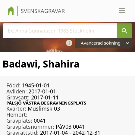
SVENSKAGRAVAR
Avancerad sökning
Badawi, Shahira
Född:
1945-01-01
Avliden:
2017-01-01
Gravsatt:
2017-01-11
PÅLSJÖ VÄSTRA BEGRAVNINGSPLATS
Kvarter:
Muslimsk 03
Hemort:
Gravplats:
0041
Gravplatsnummer:
PåV03 0041
Gravrättstid:
2017-01-04 - 2042-12-31