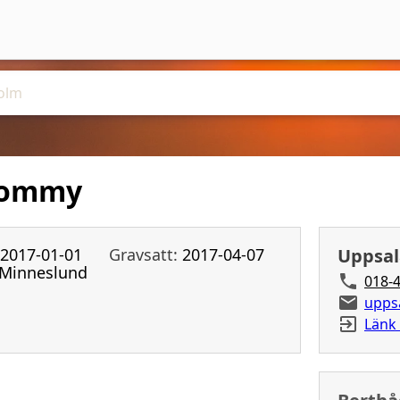
 Tommy
2017-01-01
Gravsatt:
2017-04-07
Uppsal
Minneslund
018-4
upps
Länk 