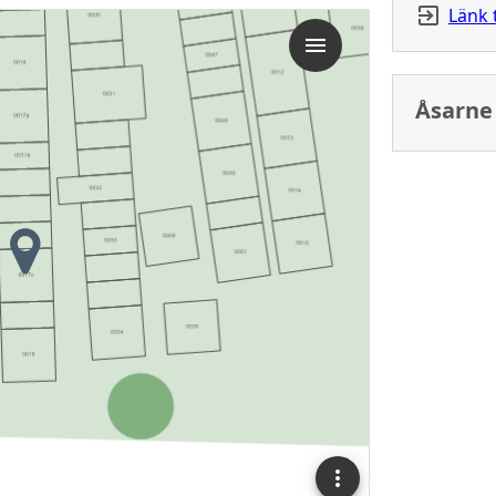
Länk 
Åsarne