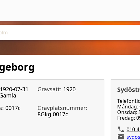
ngeborg
1920-07-31
Gravsatt:
1920
Sydöst
Gamla
Telefonti
Måndag: 0
s:
0017c
Gravplatsnummer:
Onsdag: S
8Gkg 0017c
Fredag: 0
010-4
sydos