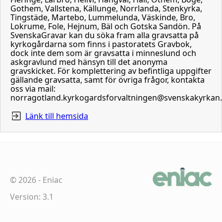
Gothem, Vallstena, Källunge, Norrlanda, Stenkyrka,
Tingstäde, Martebo, Lummelunda, Väskinde, Bro,
Lokrume, Fole, Hejnum, Bäl och Gotska Sandön. På
SvenskaGravar kan du söka fram alla gravsatta på
kyrkogårdarna som finns i pastoratets Gravbok,
dock inte dem som är gravsatta i minneslund och
askgravlund med hänsyn till det anonyma
gravskicket. För komplettering av befintliga uppgifter
gällande gravsatta, samt för övriga frågor, kontakta
oss via mail:
norragotland.kyrkogardsforvaltningen@svenskakyrkan
Länk till hemsida
©
2026
-
Eniac
Version: 3.1