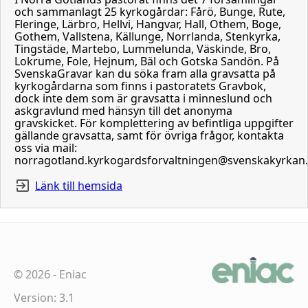
och sammanlagt 25 kyrkogårdar: Fårö, Bunge, Rute,
Fleringe, Lärbro, Hellvi, Hangvar, Hall, Othem, Boge,
Gothem, Vallstena, Källunge, Norrlanda, Stenkyrka,
Tingstäde, Martebo, Lummelunda, Väskinde, Bro,
Lokrume, Fole, Hejnum, Bäl och Gotska Sandön. På
SvenskaGravar kan du söka fram alla gravsatta på
kyrkogårdarna som finns i pastoratets Gravbok,
dock inte dem som är gravsatta i minneslund och
askgravlund med hänsyn till det anonyma
gravskicket. För komplettering av befintliga uppgifter
gällande gravsatta, samt för övriga frågor, kontakta
oss via mail:
norragotland.kyrkogardsforvaltningen@svenskakyrkan
Länk till hemsida
©
2026
-
Eniac
Version: 3.1