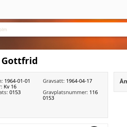
Gottfrid
n:
1964-01-01
Gravsatt:
1964-04-17
Åm
:
Kv 16
ats:
0153
Gravplatsnummer:
116
0153