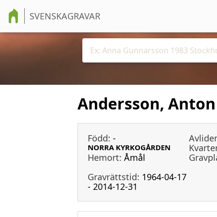
SVENSKAGRAVAR
Andersson, Anton 
Född:
-
Avlide
Kvarter
NORRA KYRKOGÅRDEN
Hemort:
Åmål
Gravpl
Gravrättstid:
1964-04-17
- 2014-12-31