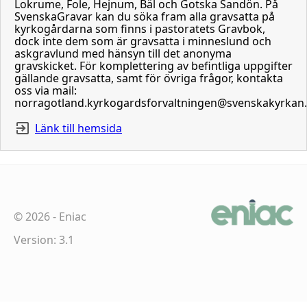
Lokrume, Fole, Hejnum, Bäl och Gotska Sandön. På
SvenskaGravar kan du söka fram alla gravsatta på
kyrkogårdarna som finns i pastoratets Gravbok,
dock inte dem som är gravsatta i minneslund och
askgravlund med hänsyn till det anonyma
gravskicket. För komplettering av befintliga uppgifter
gällande gravsatta, samt för övriga frågor, kontakta
oss via mail:
norragotland.kyrkogardsforvaltningen@svenskakyrkan
Länk till hemsida
©
2026
-
Eniac
Version: 3.1