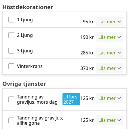
Höstdekorationer
1 Ljung
95
kr
Läs mer
2 Ljung
190
kr
Läs mer
3 Ljung
285
kr
Läs mer
Vinterkrans
370
kr
Läs mer
Övriga tjänster
Tändning av
Utförs
125
kr
Läs mer
gravljus, mors dag
2027
Tändning av gravljus,
125
kr
Läs mer
allhelgona