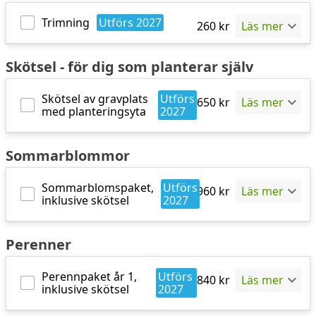
Trimning
Utförs
2027
260
kr
Läs mer
Skötsel - för dig som planterar själv
Skötsel av gravplats
Utförs
650
kr
Läs mer
med planteringsyta
2027
Sommarblommor
Sommarblomspaket,
Utförs
960
kr
Läs mer
inklusive skötsel
2027
Perenner
Perennpaket år 1,
Utförs
840
kr
Läs mer
inklusive skötsel
2027