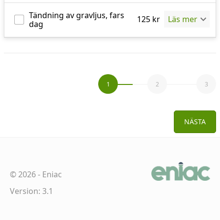
Tändning av gravljus, fars
125
kr
Läs mer
dag
1
2
3
NÄSTA
©
2026
-
Eniac
Version: 3.1