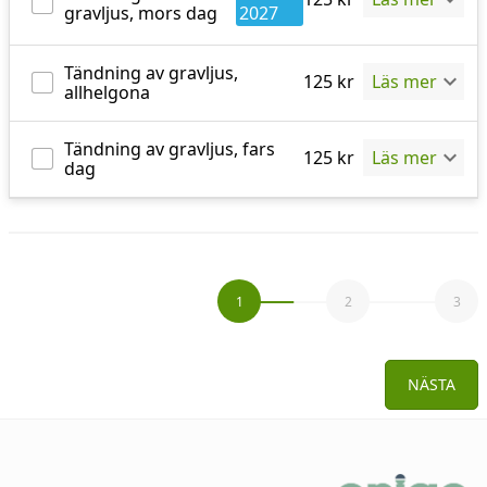
gravljus, mors dag
2027
Tändning av gravljus,
125
kr
Läs mer
allhelgona
Tändning av gravljus, fars
125
kr
Läs mer
dag
1
2
3
NÄSTA