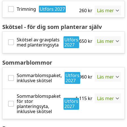
Trimning
Utförs
2027
260
kr
Läs mer
Skötsel - för dig som planterar själv
Skötsel av gravplats
Utförs
650
kr
Läs mer
med planteringsyta
2027
Sommarblommor
Sommarblomspaket,
Utförs
960
kr
Läs mer
inklusive skötsel
2027
Sommarblomspaket
1 115
kr
Läs mer
för stor
Utförs
planteringsyta,
2027
inklusive skötsel