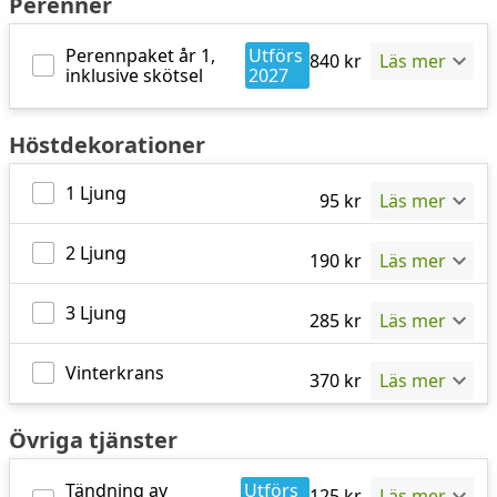
Perenner
Perennpaket år 1,
Utförs
840
kr
Läs mer
inklusive skötsel
2027
Höstdekorationer
1 Ljung
95
kr
Läs mer
2 Ljung
190
kr
Läs mer
3 Ljung
285
kr
Läs mer
Vinterkrans
370
kr
Läs mer
Övriga tjänster
Tändning av
Utförs
125
kr
Läs mer