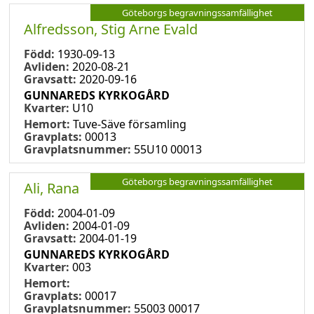
Göteborgs begravningssamfällighet
Alfredsson, Stig Arne Evald
Född:
1930-09-13
Avliden:
2020-08-21
Gravsatt:
2020-09-16
GUNNAREDS KYRKOGÅRD
Kvarter:
U10
Hemort:
Tuve-Säve församling
Gravplats:
00013
Gravplatsnummer:
55U10 00013
Göteborgs begravningssamfällighet
Ali, Rana
Född:
2004-01-09
Avliden:
2004-01-09
Gravsatt:
2004-01-19
GUNNAREDS KYRKOGÅRD
Kvarter:
003
Hemort:
Gravplats:
00017
Gravplatsnummer:
55003 00017