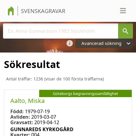
SVENSKAGRAVAR
Avancerad sökning
Sökresultat
Antal träffar:
1236
(visar de 100 första träffarna)
Göteborgs begravningssamfällighet
Aalto, Miska
Född:
1979-07-19
Avliden:
2019-03-07
Gravsatt:
2019-04-12
GUNNAREDS KYRKOGÅRD
Kvarter:
004