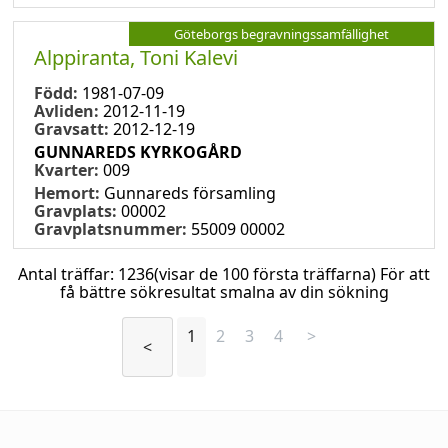
Göteborgs begravningssamfällighet
Alppiranta, Toni Kalevi
Född:
1981-07-09
Avliden:
2012-11-19
Gravsatt:
2012-12-19
GUNNAREDS KYRKOGÅRD
Kvarter:
009
Hemort:
Gunnareds församling
Gravplats:
00002
Gravplatsnummer:
55009 00002
Antal träffar:
1236
(visar de 100 första träffarna) För att
få bättre sökresultat smalna av din sökning
1
2
3
4
>
<