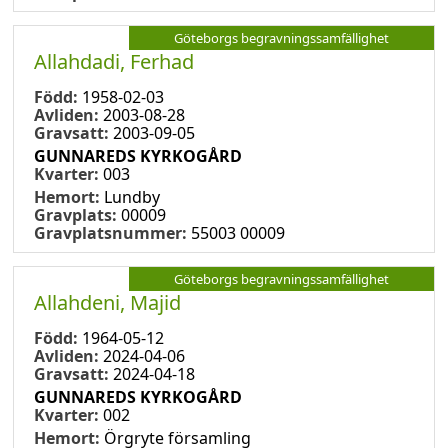
Göteborgs begravningssamfällighet
Allahdadi, Ferhad
Född:
1958-02-03
Avliden:
2003-08-28
Gravsatt:
2003-09-05
GUNNAREDS KYRKOGÅRD
Kvarter:
003
Hemort:
Lundby
Gravplats:
00009
Gravplatsnummer:
55003 00009
Göteborgs begravningssamfällighet
Allahdeni, Majid
Född:
1964-05-12
Avliden:
2024-04-06
Gravsatt:
2024-04-18
GUNNAREDS KYRKOGÅRD
Kvarter:
002
Hemort:
Örgryte församling