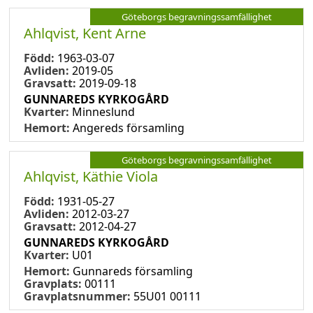
Göteborgs begravningssamfällighet
Ahlqvist, Kent Arne
Född:
1963-03-07
Avliden:
2019-05
Gravsatt:
2019-09-18
GUNNAREDS KYRKOGÅRD
Kvarter:
Minneslund
Hemort:
Angereds församling
Göteborgs begravningssamfällighet
Ahlqvist, Käthie Viola
Född:
1931-05-27
Avliden:
2012-03-27
Gravsatt:
2012-04-27
GUNNAREDS KYRKOGÅRD
Kvarter:
U01
Hemort:
Gunnareds församling
Gravplats:
00111
Gravplatsnummer:
55U01 00111