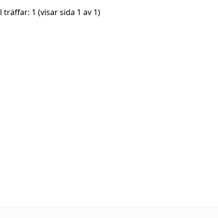
l träffar:
1
(visar sida
1
av
1
)