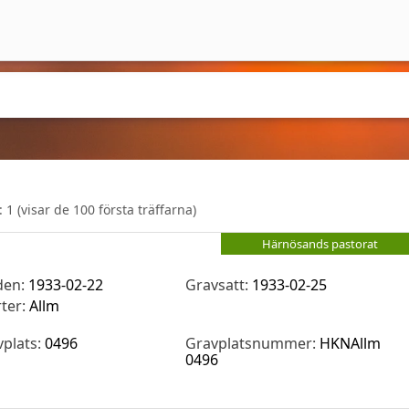
r:
1
(visar de 100 första träffarna)
Härnösands pastorat
den:
1933-02-22
Gravsatt:
1933-02-25
rter:
Allm
vplats:
0496
Gravplatsnummer:
HKNAllm
0496