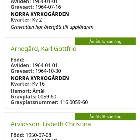
Avliden:
1964-01-01
Gravsatt:
1964-07-16
NORRA KYRKOGÅRDEN
Kvarter:
Kv 2
Gravrätten har återgått till upplåtaren
Åmåls församling
Arnegård, Karl Gottfrid
Född:
-
Avliden:
1964-01-01
Gravsatt:
1964-10-30
NORRA KYRKOGÅRDEN
Kvarter:
Kv 16
Hemort:
Åmål
Gravplats:
0059-60
Gravplatsnummer:
116 0059-60
Åmåls församling
Arvidsson, Lisbeth Christina
Född:
1950-07-08