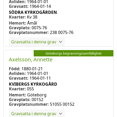
Avliden:
1964-01-01
Gravsatt:
1964-01-14
SÖDRA KYRKOGÅRDEN
Kvarter:
Kv 38
Hemort:
Åmål
Gravplats:
0075-76
Gravplatsnummer:
238 0075-76
Gravsatta i denna grav
Göteborgs begravningssamfällighet
Axelsson, Annette
Född:
1880-01-21
Avliden:
1964-01-01
Gravsatt:
1964-01-11
KVIBERGS KYRKOGÅRD
Kvarter:
055
Hemort:
Göteborg
Gravplats:
00152
Gravplatsnummer:
51055 00152
Gravsatta i denna grav